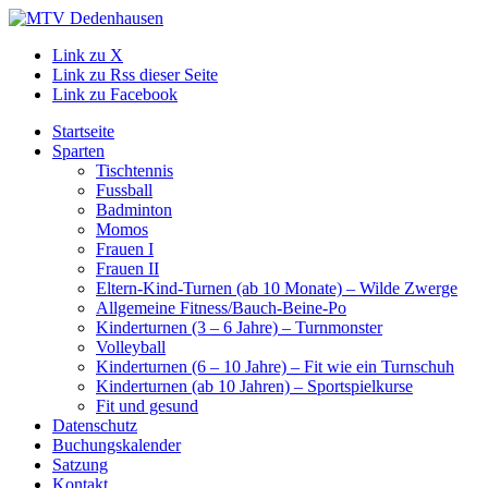
Link zu X
Link zu Rss dieser Seite
Link zu Facebook
Startseite
Sparten
Tischtennis
Fussball
Badminton
Momos
Frauen I
Frauen II
Eltern-Kind-Turnen (ab 10 Monate) – Wilde Zwerge
Allgemeine Fitness/Bauch-Beine-Po
Kinderturnen (3 – 6 Jahre) – Turnmonster
Volleyball
Kinderturnen (6 – 10 Jahre) – Fit wie ein Turnschuh
Kinderturnen (ab 10 Jahren) – Sportspielkurse
Fit und gesund
Datenschutz
Buchungskalender
Satzung
Kontakt