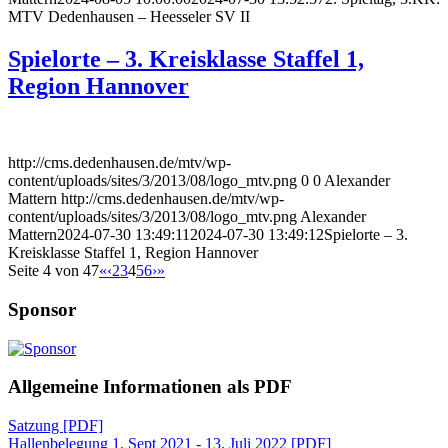
MTV Dedenhausen – Heesseler SV II
Spielorte – 3. Kreisklasse Staffel 1,
Region Hannover
http://cms.dedenhausen.de/mtv/wp-
content/uploads/sites/3/2013/08/logo_mtv.png
0
0
Alexander
Mattern
http://cms.dedenhausen.de/mtv/wp-
content/uploads/sites/3/2013/08/logo_mtv.png
Alexander
Mattern
2024-07-30 13:49:11
2024-07-30 13:49:12
Spielorte – 3.
Kreisklasse Staffel 1, Region Hannover
Seite 4 von 47
«
‹
2
3
4
5
6
›
»
Sponsor
Allgemeine Informationen als PDF
Satzung [PDF]
Hallenbelegung 1. Sept 2021 - 13. Juli 2022 [PDF]