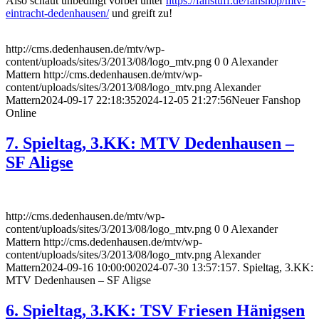
Also schaut unbedingt vorbei unter
https://fanstuff.de/fanshop/mtv-
eintracht-dedenhausen/
und greift zu!
http://cms.dedenhausen.de/mtv/wp-
content/uploads/sites/3/2013/08/logo_mtv.png
0
0
Alexander
Mattern
http://cms.dedenhausen.de/mtv/wp-
content/uploads/sites/3/2013/08/logo_mtv.png
Alexander
Mattern
2024-09-17 22:18:35
2024-12-05 21:27:56
Neuer Fanshop
Online
7. Spieltag, 3.KK: MTV Dedenhausen –
SF Aligse
http://cms.dedenhausen.de/mtv/wp-
content/uploads/sites/3/2013/08/logo_mtv.png
0
0
Alexander
Mattern
http://cms.dedenhausen.de/mtv/wp-
content/uploads/sites/3/2013/08/logo_mtv.png
Alexander
Mattern
2024-09-16 10:00:00
2024-07-30 13:57:15
7. Spieltag, 3.KK:
MTV Dedenhausen – SF Aligse
6. Spieltag, 3.KK: TSV Friesen Hänigsen