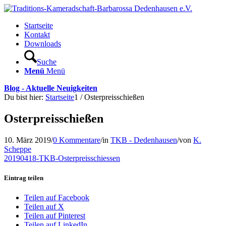
Startseite
Kontakt
Downloads
Suche
Menü
Menü
Blog - Aktuelle Neuigkeiten
Du bist hier:
Startseite
1
/
Osterpreisschießen
Osterpreisschießen
10. März 2019
/
0 Kommentare
/
in
TKB - Dedenhausen
/
von
K.
Scheppe
20190418-TKB-Osterpreisschiessen
Eintrag teilen
Teilen auf Facebook
Teilen auf X
Teilen auf Pinterest
Teilen auf LinkedIn